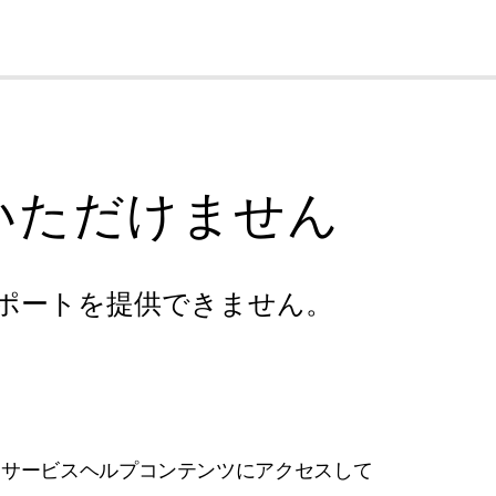
cl
いただけません
ポートを提供できません。
フサービスヘルプコンテンツにアクセスして