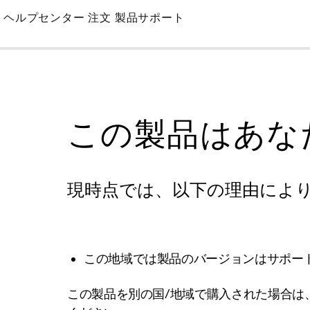
Skip
ヘルプセンター
注文
製品サポート
to
Main
この製品はあな
現時点では、以下の理由によ
この地域では製品のバージョンはサポー
この製品を別の国/地域で購入された場合は