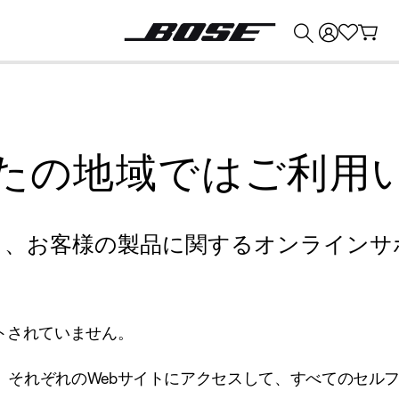
💰
Bose 製品を下取りに出すと最大 ¥30,000 のクレジットを獲得できます。
たの地域ではご利用
り、お客様の製品に関するオンラインサ
トされていません。
、それぞれのWebサイトにアクセスして、すべてのセル