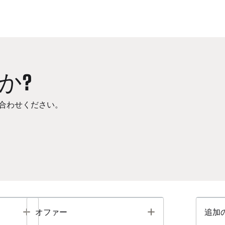
か?
合わせください。
Toggle
Toggle
オファー
追加