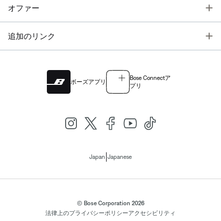
T
オファー
T
追加のリンク
Bose Connectア
ボーズアプリ
プリ
|
Japan
Japanese
© Bose Corporation 2026
法律上の
プライバシーポリシー
アクセシビリティ