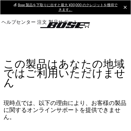
Skip
💰
Bose 製品を下取りに出すと最大 ¥30,000 のクレジットを獲得で
cl
きます。
to
Main
ヘルプセンター
注文
製品サポート
この製品はあなたの地域
ではご利用いただけませ
ん
現時点では、以下の理由により、お客様の製品
に関するオンラインサポートを提供できませ
ん。