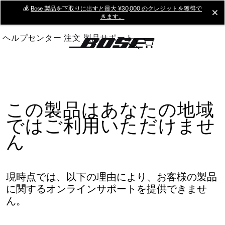
Skip
💰
Bose 製品を下取りに出すと最大 ¥30,000 のクレジットを獲得で
cl
きます。
to
Main
ヘルプセンター
注文
製品サポート
この製品はあなたの地域
ではご利用いただけませ
ん
現時点では、以下の理由により、お客様の製品
に関するオンラインサポートを提供できませ
ん。