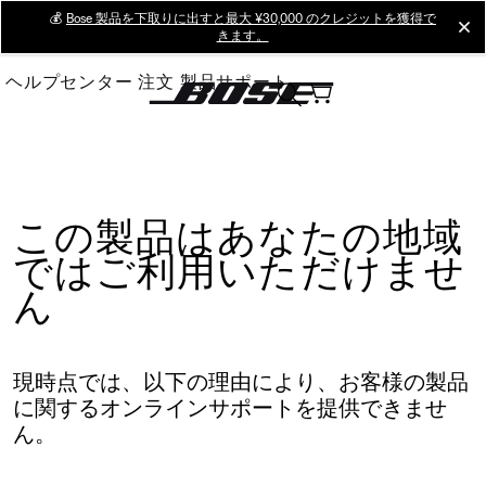
Skip
💰
Bose 製品を下取りに出すと最大 ¥30,000 のクレジットを獲得で
cl
きます。
to
Main
ヘルプセンター
注文
製品サポート
この製品はあなたの地域
ではご利用いただけませ
ん
現時点では、以下の理由により、お客様の製品
に関するオンラインサポートを提供できませ
ん。