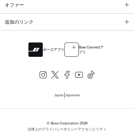
T
オファー
T
追加のリンク
Bose Connectア
ボーズアプリ
プリ
|
Japan
Japanese
© Bose Corporation 2026
法律上の
プライバシーポリシー
アクセシビリティ