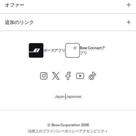
T
オファー
T
追加のリンク
Bose Connectア
ボーズアプリ
プリ
|
Japan
Japanese
© Bose Corporation 2026
法律上の
プライバシーポリシー
アクセシビリティ