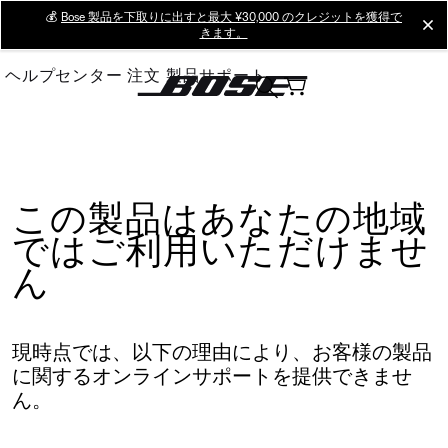
Skip
💰
Bose 製品を下取りに出すと最大 ¥30,000 のクレジットを獲得で
cl
きます。
to
Main
ヘルプセンター
注文
製品サポート
この製品はあなたの地域
ではご利用いただけませ
ん
現時点では、以下の理由により、お客様の製品
に関するオンラインサポートを提供できませ
ん。