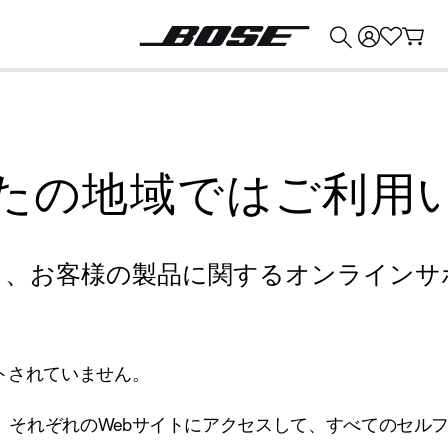
💰
Bose 製品を下取りに出すと最大 ¥30,000 のクレジットを獲得できます。
たの地域ではご利用
り、お客様の製品に関するオンラインサ
トされていません。
、それぞれのWebサイトにアクセスして、すべてのセル