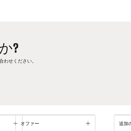
か?
合わせください。
Toggle
Toggle
オファー
追加