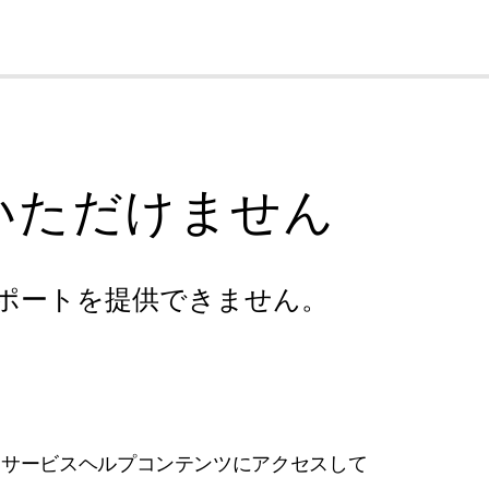
cl
いただけません
ポートを提供できません。
フサービスヘルプコンテンツにアクセスして