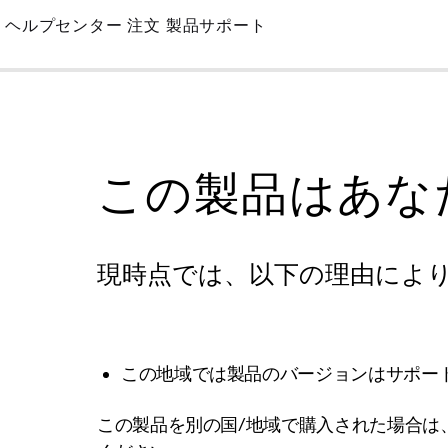
Skip
ヘルプセンター
注文
製品サポート
to
Main
この製品はあな
現時点では、以下の理由によ
この地域では製品のバージョンはサポー
この製品を別の国/地域で購入された場合は