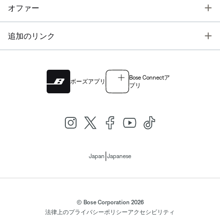
T
オファー
T
追加のリンク
Bose Connectア
ボーズアプリ
プリ
|
Japan
Japanese
© Bose Corporation 2026
法律上の
プライバシーポリシー
アクセシビリティ