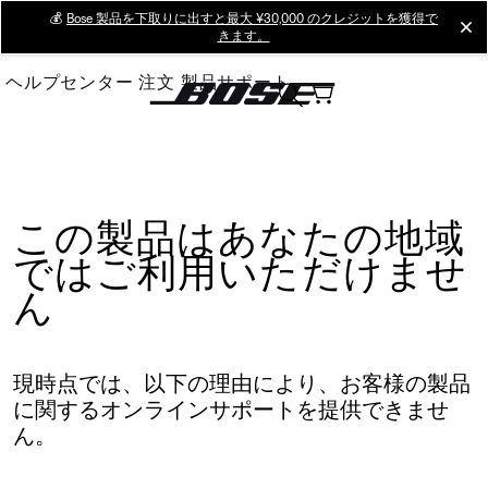
Skip
💰
Bose 製品を下取りに出すと最大 ¥30,000 のクレジットを獲得で
cl
きます。
to
Main
ヘルプセンター
注文
製品サポート
この製品はあなたの地域
ではご利用いただけませ
ん
現時点では、以下の理由により、お客様の製品
に関するオンラインサポートを提供できませ
ん。