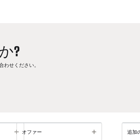
か?
合わせください。
Toggle
Toggle
オファー
追加