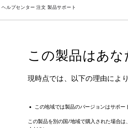
Skip
ヘルプセンター
注文
製品サポート
to
Main
この製品はあな
現時点では、以下の理由によ
この地域では製品のバージョンはサポー
この製品を別の国/地域で購入された場合は