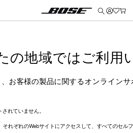
💰
Bose 製品を下取りに出すと最大 ¥30,000 のクレジットを獲得できます。
たの地域ではご利用
り、お客様の製品に関するオンラインサ
トされていません。
、それぞれのWebサイトにアクセスして、すべてのセル