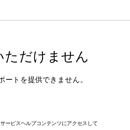
cl
いただけません
ポートを提供できません。
フサービスヘルプコンテンツにアクセスして