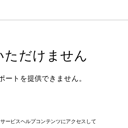
cl
いただけません
ポートを提供できません。
フサービスヘルプコンテンツにアクセスして