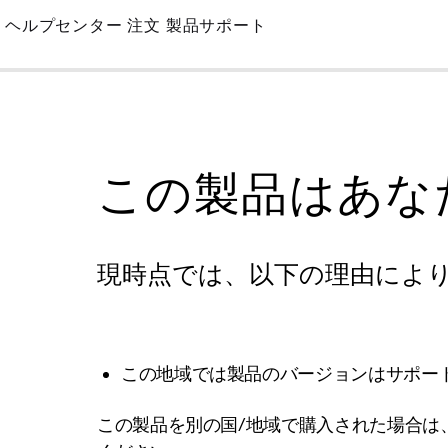
Skip
ヘルプセンター
注文
製品サポート
to
Main
この製品はあな
現時点では、以下の理由によ
この地域では製品のバージョンはサポー
この製品を別の国/地域で購入された場合は