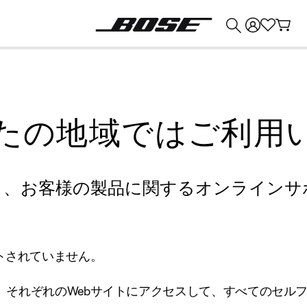
💰
Bose 製品を下取りに出すと最大 ¥30,000 のクレジットを獲得できます。
たの地域ではご利用
り、お客様の製品に関するオンラインサ
トされていません。
、それぞれのWebサイトにアクセスして、すべてのセル