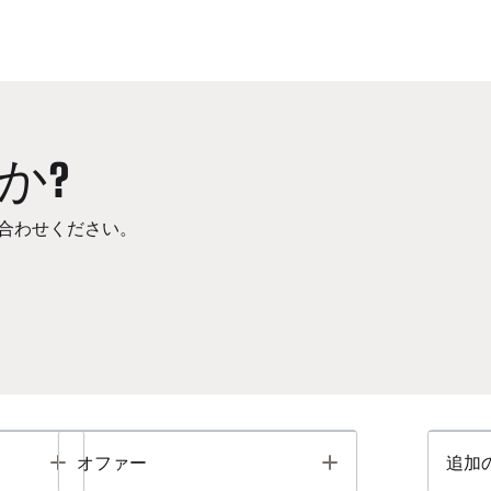
か?
合わせください。
Toggle
Toggle
オファー
追加