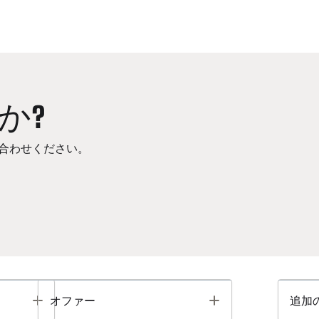
か?
合わせください。
Toggle
Toggle
オファー
追加