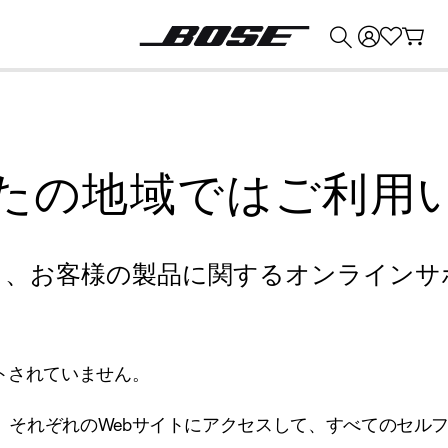
💰
Bose 製品を下取りに出すと最大 ¥30,000 のクレジットを獲得できます。
たの地域ではご利用
り、お客様の製品に関するオンラインサ
トされていません。
、それぞれのWebサイトにアクセスして、すべてのセル