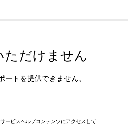
cl
いただけません
ポートを提供できません。
フサービスヘルプコンテンツにアクセスして