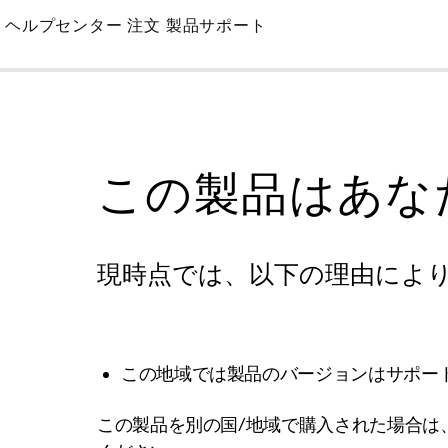
Skip
ヘルプセンター
注文
製品サポート
to
Main
この製品はあな
現時点では、以下の理由によ
この地域では製品のバージョンはサポー
この製品を別の国/地域で購入された場合は