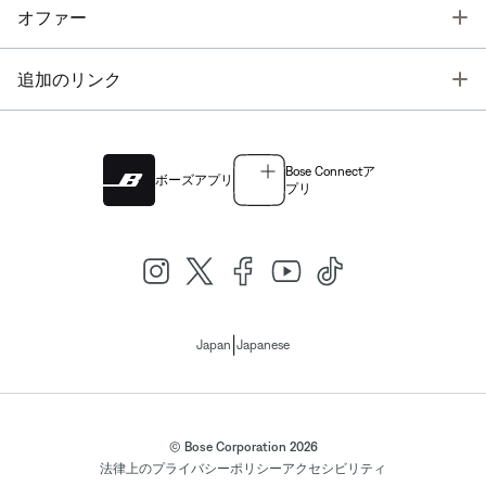
T
オファー
T
追加のリンク
Bose Connectア
ボーズアプリ
プリ
|
Japan
Japanese
© Bose Corporation 2026
法律上の
プライバシーポリシー
アクセシビリティ