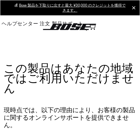
Skip
💰
Bose 製品を下取りに出すと最大 ¥30,000 のクレジットを獲得で
cl
きます。
to
Main
ヘルプセンター
注文
製品サポート
この製品はあなたの地域
ではご利用いただけませ
ん
現時点では、以下の理由により、お客様の製品
に関するオンラインサポートを提供できませ
ん。