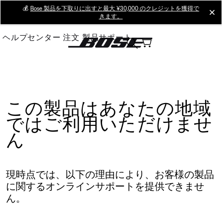
Skip
💰
Bose 製品を下取りに出すと最大 ¥30,000 のクレジットを獲得で
cl
きます。
to
Main
ヘルプセンター
注文
製品サポート
この製品はあなたの地域
ではご利用いただけませ
ん
現時点では、以下の理由により、お客様の製品
に関するオンラインサポートを提供できませ
ん。