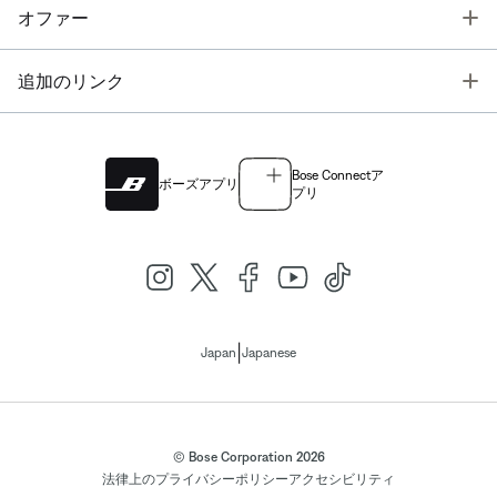
T
オファー
T
追加のリンク
Bose Connectア
ボーズアプリ
プリ
|
Japan
Japanese
© Bose Corporation 2026
法律上の
プライバシーポリシー
アクセシビリティ