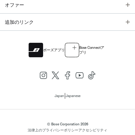
T
オファー
T
追加のリンク
Bose Connectア
ボーズアプリ
プリ
|
Japan
Japanese
© Bose Corporation 2026
法律上の
プライバシーポリシー
アクセシビリティ