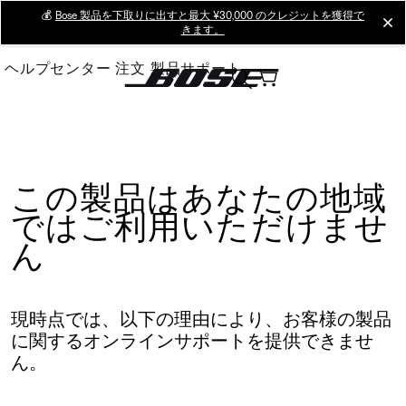
Skip
💰
Bose 製品を下取りに出すと最大 ¥30,000 のクレジットを獲得で
cl
きます。
to
Main
ヘルプセンター
注文
製品サポート
この製品はあなたの地域
ではご利用いただけませ
ん
現時点では、以下の理由により、お客様の製品
に関するオンラインサポートを提供できませ
ん。