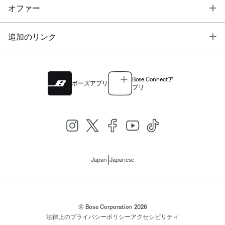
T
オファー
T
追加のリンク
Bose Connectア
ボーズアプリ
プリ
|
Japan
Japanese
© Bose Corporation 2026
法律上の
プライバシーポリシー
アクセシビリティ