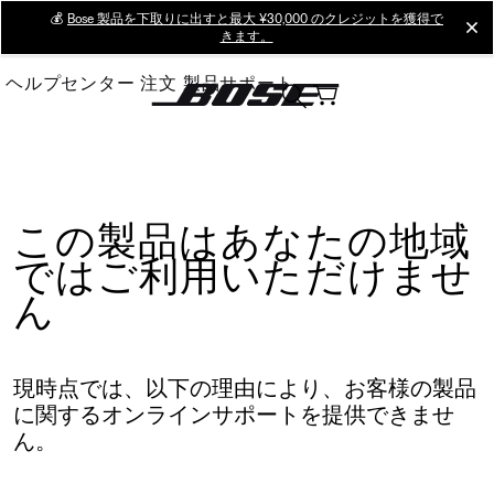
Skip
💰
Bose 製品を下取りに出すと最大 ¥30,000 のクレジットを獲得で
cl
きます。
to
Main
ヘルプセンター
注文
製品サポート
この製品はあなたの地域
ではご利用いただけませ
ん
現時点では、以下の理由により、お客様の製品
に関するオンラインサポートを提供できませ
ん。