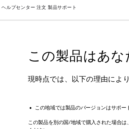
Skip
ヘルプセンター
注文
製品サポート
to
Main
この製品はあな
現時点では、以下の理由によ
この地域では製品のバージョンはサポー
この製品を別の国/地域で購入された場合は