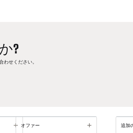
か?
合わせください。
Toggle
Toggle
オファー
追加