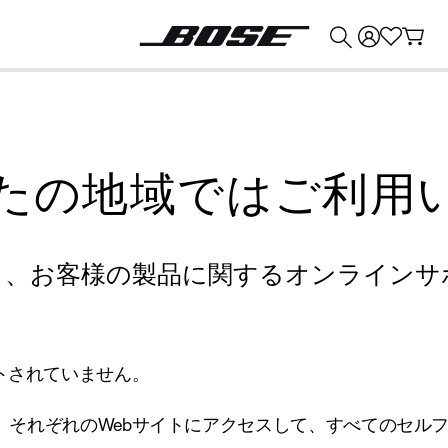
💰
Bose 製品を下取りに出すと最大 ¥30,000 のクレジットを獲得できます。
たの地域ではご利用
り、お客様の製品に関するオンラインサ
トされていません。
、それぞれのWebサイトにアクセスして、すべてのセル