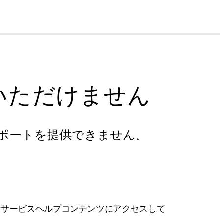
cl
いただけません
ポートを提供できません。
フサービスヘルプコンテンツにアクセスして