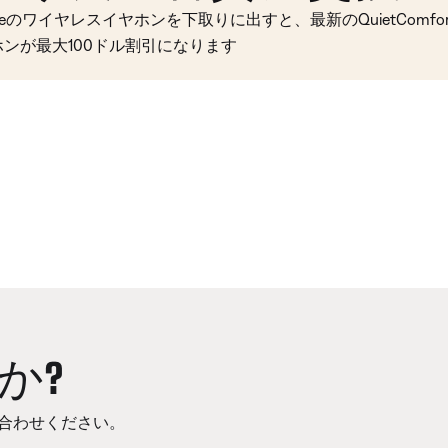
seのワイヤレスイヤホンを下取りに出すと、最新のQuietComfort 
ホンが最大100ドル割引になります
か?
合わせください。