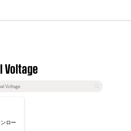
cl
l Voltage
ウンロー