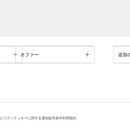
Toggle
Toggle
オファー
追加
ビリティ
クッキーに関する通知
販売条件
利用規約