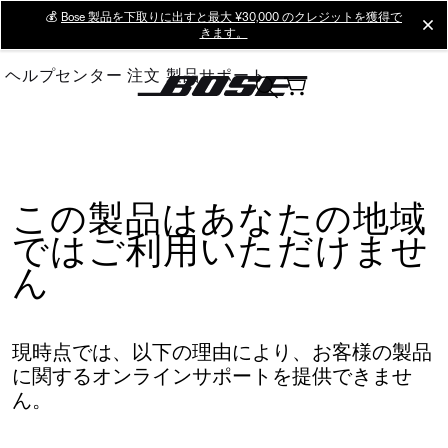
Skip
💰
Bose 製品を下取りに出すと最大 ¥30,000 のクレジットを獲得で
cl
きます。
to
Main
ヘルプセンター
注文
製品サポート
この製品はあなたの地域
ではご利用いただけませ
ん
現時点では、以下の理由により、お客様の製品
に関するオンラインサポートを提供できませ
ん。