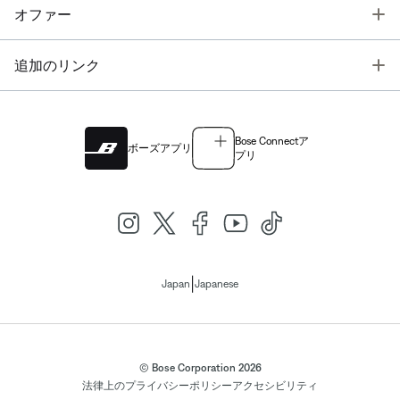
T
オファー
T
追加のリンク
Bose Connectア
ボーズアプリ
プリ
|
Japan
Japanese
© Bose Corporation 2026
法律上の
プライバシーポリシー
アクセシビリティ