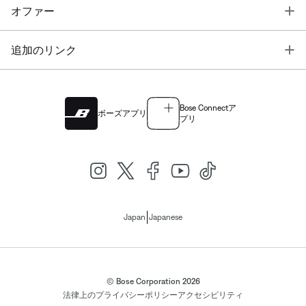
T
オファー
T
追加のリンク
Bose Connectア
ボーズアプリ
プリ
|
Japan
Japanese
© Bose Corporation 2026
法律上の
プライバシーポリシー
アクセシビリティ