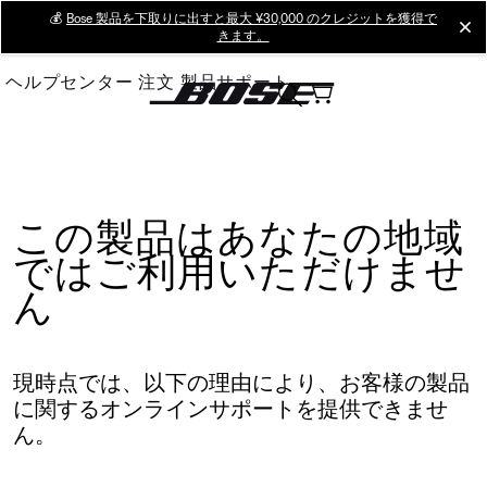
Skip
💰
Bose 製品を下取りに出すと最大 ¥30,000 のクレジットを獲得で
cl
きます。
to
Main
ヘルプセンター
注文
製品サポート
この製品はあなたの地域
ではご利用いただけませ
ん
現時点では、以下の理由により、お客様の製品
に関するオンラインサポートを提供できませ
ん。