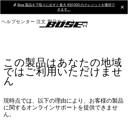
Skip
💰
Bose 製品を下取りに出すと最大 ¥30,000 のクレジットを獲得で
cl
きます。
to
Main
ヘルプセンター
注文
製品サポート
この製品はあなたの地域
ではご利用いただけませ
ん
現時点では、以下の理由により、お客様の製品
に関するオンラインサポートを提供できませ
ん。