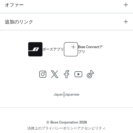
T
オファー
T
追加のリンク
Bose Connectア
ボーズアプリ
プリ
|
Japan
Japanese
© Bose Corporation 2026
法律上の
プライバシーポリシー
アクセシビリティ