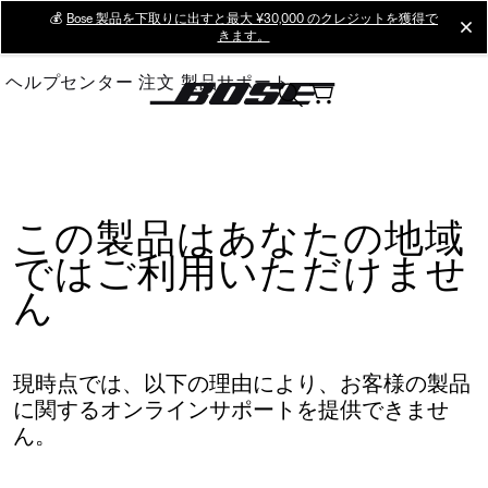
Skip
💰
Bose 製品を下取りに出すと最大 ¥30,000 のクレジットを獲得で
cl
きます。
to
Main
ヘルプセンター
注文
製品サポート
この製品はあなたの地域
ではご利用いただけませ
ん
現時点では、以下の理由により、お客様の製品
に関するオンラインサポートを提供できませ
ん。