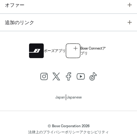
T
オファー
T
追加のリンク
Bose Connectア
ボーズアプリ
プリ
|
Japan
Japanese
© Bose Corporation 2026
法律上の
プライバシーポリシー
アクセシビリティ