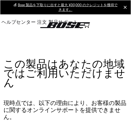
Skip
💰
Bose 製品を下取りに出すと最大 ¥30,000 のクレジットを獲得で
cl
きます。
to
Main
ヘルプセンター
注文
製品サポート
この製品はあなたの地域
ではご利用いただけませ
ん
現時点では、以下の理由により、お客様の製品
に関するオンラインサポートを提供できませ
ん。