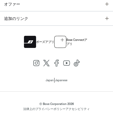
T
オファー
T
追加のリンク
Bose Connectア
ボーズアプリ
プリ
|
Japan
Japanese
© Bose Corporation 2026
法律上の
プライバシーポリシー
アクセシビリティ