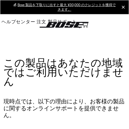
Skip
💰
Bose 製品を下取りに出すと最大 ¥30,000 のクレジットを獲得で
cl
きます。
to
Main
ヘルプセンター
注文
製品サポート
この製品はあなたの地域
ではご利用いただけませ
ん
現時点では、以下の理由により、お客様の製品
に関するオンラインサポートを提供できませ
ん。