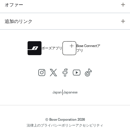
T
オファー
T
追加のリンク
Bose Connectア
ボーズアプリ
プリ
|
Japan
Japanese
© Bose Corporation 2026
法律上の
プライバシーポリシー
アクセシビリティ