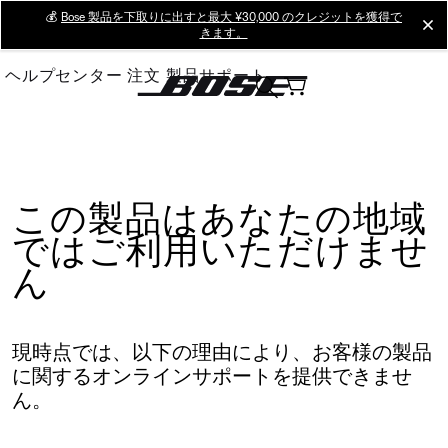
Skip
💰
Bose 製品を下取りに出すと最大 ¥30,000 のクレジットを獲得で
cl
きます。
to
Main
ヘルプセンター
注文
製品サポート
この製品はあなたの地域
ではご利用いただけませ
ん
現時点では、以下の理由により、お客様の製品
に関するオンラインサポートを提供できませ
ん。