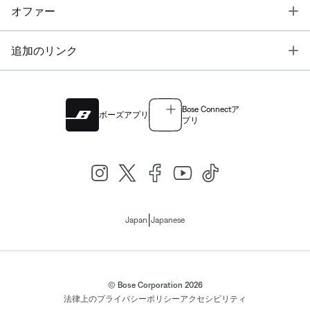
T
オファー
T
追加のリンク
Bose Connectア
ボーズアプリ
プリ
|
Japan
Japanese
© Bose Corporation 2026
法律上の
プライバシーポリシー
アクセシビリティ