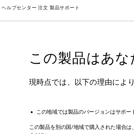
Skip
ヘルプセンター
注文
製品サポート
to
Main
この製品はあな
現時点では、以下の理由によ
この地域では製品のバージョンはサポー
この製品を別の国/地域で購入された場合は