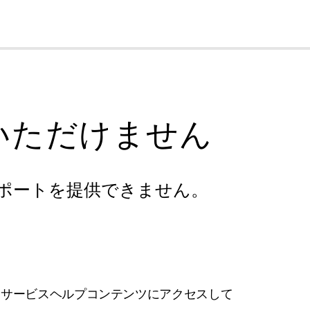
cl
いただけません
ポートを提供できません。
フサービスヘルプコンテンツにアクセスして