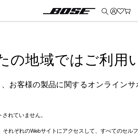
💰
Bose 製品を下取りに出すと最大 ¥30,000 のクレジットを獲得できます。
たの地域ではご利用
り、お客様の製品に関するオンラインサ
トされていません。
、それぞれのWebサイトにアクセスして、すべてのセル