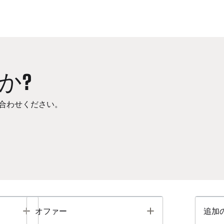
か?
合わせください。
Toggle
Toggle
オファー
追加