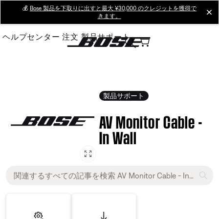
Skip
💰
Bose 製品を下取りに出すと最大 ¥30,000 のクレジットを獲得で
cl
きます。
to
Main
ヘルプセンター
注文
製品サポート
製品サポート
AV Monitor Cable -
In Wall