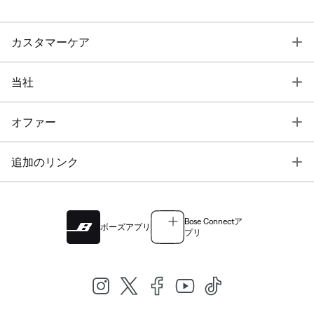
T
カスタマーケア
T
当社
T
オファー
T
追加のリンク
Bose Connectア
ボーズアプリ
プリ