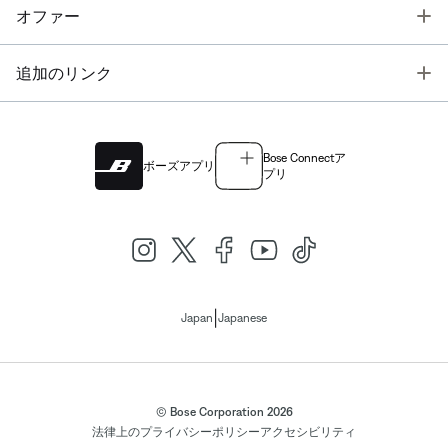
T
オファー
T
追加のリンク
Bose Connectア
ボーズアプリ
プリ
|
Japan
Japanese
© Bose Corporation 2026
法律上の
プライバシーポリシー
アクセシビリティ