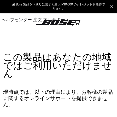
Skip
💰
Bose 製品を下取りに出すと最大 ¥30,000 のクレジットを獲得で
cl
きます。
to
Main
ヘルプセンター
注文
製品サポート
この製品はあなたの地域
ではご利用いただけませ
ん
現時点では、以下の理由により、お客様の製品
に関するオンラインサポートを提供できませ
ん。