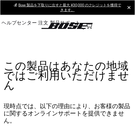
Skip
💰
Bose 製品を下取りに出すと最大 ¥30,000 のクレジットを獲得で
cl
きます。
to
Main
ヘルプセンター
注文
製品サポート
この製品はあなたの地域
ではご利用いただけませ
ん
現時点では、以下の理由により、お客様の製品
に関するオンラインサポートを提供できませ
ん。