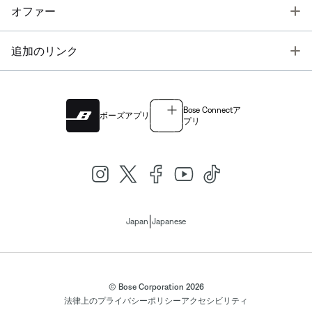
T
オファー
T
追加のリンク
Bose Connectア
ボーズアプリ
プリ
|
Japan
Japanese
© Bose Corporation 2026
法律上の
プライバシーポリシー
アクセシビリティ