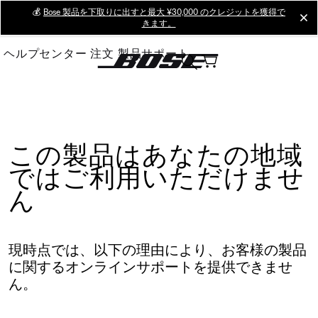
Skip
💰
Bose 製品を下取りに出すと最大 ¥30,000 のクレジットを獲得で
cl
きます。
to
Main
ヘルプセンター
注文
製品サポート
この製品はあなたの地域
ではご利用いただけませ
ん
現時点では、以下の理由により、お客様の製品
に関するオンラインサポートを提供できませ
ん。