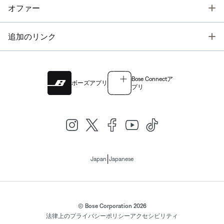
T
オファー
T
追加のリンク
Bose Connectア
ボーズアプリ
プリ
|
Japan
Japanese
© Bose Corporation 2026
法律上の
プライバシーポリシー
アクセシビリティ