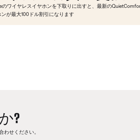
seのワイヤレスイヤホンを下取りに出すと、最新のQuietComfort 
ホンが最大100ドル割引になります
か?
合わせください。