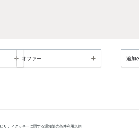
Toggle
Toggle
オファー
追加
ビリティ
クッキーに関する通知
販売条件
利用規約