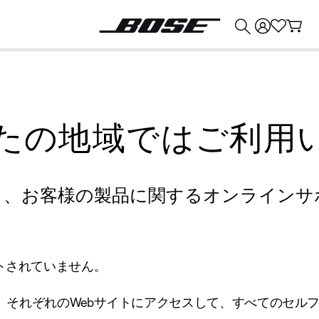
💰
Bose 製品を下取りに出すと最大 ¥30,000 のクレジットを獲得できます。
たの地域ではご利用
り、お客様の製品に関するオンラインサ
トされていません。
、それぞれのWebサイトにアクセスして、すべてのセル