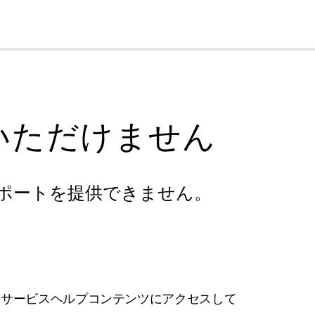
cl
いただけません
ポートを提供できません。
フサービスヘルプコンテンツにアクセスして