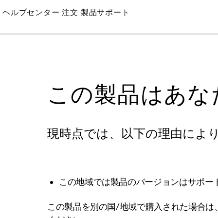
Skip
ヘルプセンター
注文
製品サポート
to
Main
この製品はあな
現時点では、以下の理由によ
この地域では製品のバージョンはサポー
この製品を別の国/地域で購入された場合は