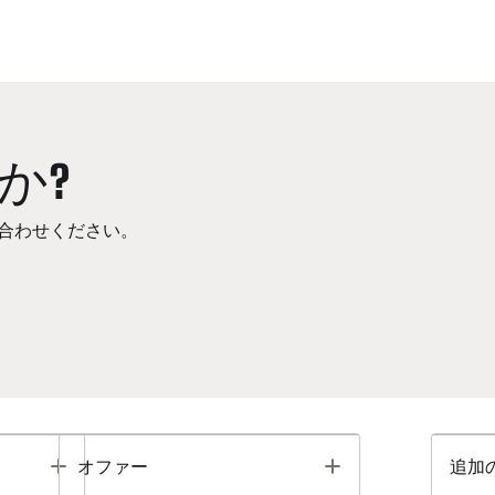
か?
合わせください。
Toggle
Toggle
オファー
追加