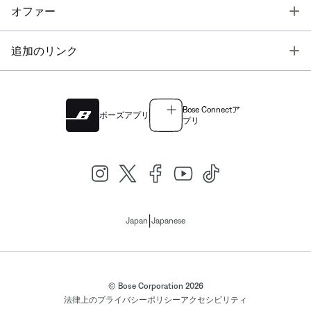
T
オファー
T
追加のリンク
Bose Connectア
ボーズアプリ
プリ
|
Japan
Japanese
© Bose Corporation 2026
法律上の
プライバシーポリシー
アクセシビリティ