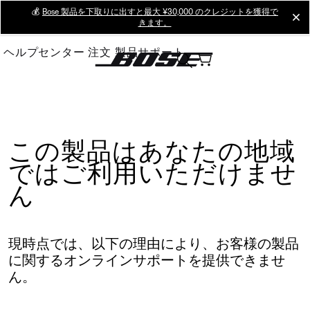
Skip
💰
Bose 製品を下取りに出すと最大 ¥30,000 のクレジットを獲得で
cl
きます。
to
Main
ヘルプセンター
注文
製品サポート
この製品はあなたの地域
ではご利用いただけませ
ん
現時点では、以下の理由により、お客様の製品
に関するオンラインサポートを提供できませ
ん。