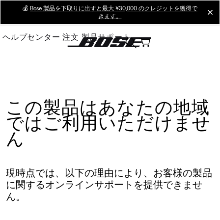
Skip
💰
Bose 製品を下取りに出すと最大 ¥30,000 のクレジットを獲得で
cl
きます。
to
Main
ヘルプセンター
注文
製品サポート
この製品はあなたの地域
ではご利用いただけませ
ん
現時点では、以下の理由により、お客様の製品
に関するオンラインサポートを提供できませ
ん。