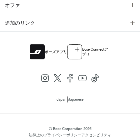
T
オファー
T
追加のリンク
Bose Connectア
ボーズアプリ
プリ
|
Japan
Japanese
© Bose Corporation 2026
法律上の
プライバシーポリシー
アクセシビリティ