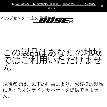
Skip
💰
Bose 製品を下取りに出すと最大 ¥30,000 のクレジットを獲得で
cl
きます。
to
Main
ヘルプセンター
注文
製品サポート
この製品はあなたの地域
ではご利用いただけませ
ん
現時点では、以下の理由により、お客様の製品
に関するオンラインサポートを提供できませ
ん。