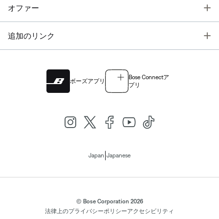
T
オファー
T
追加のリンク
Bose Connectア
ボーズアプリ
プリ
|
Japan
Japanese
© Bose Corporation 2026
法律上の
プライバシーポリシー
アクセシビリティ