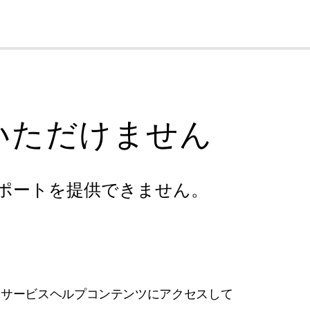
cl
いただけません
ポートを提供できません。
フサービスヘルプコンテンツにアクセスして