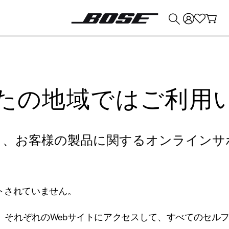
💰
Bose 製品を下取りに出すと最大 ¥30,000 のクレジットを獲得できます。
たの地域ではご利用
り、お客様の製品に関するオンラインサ
トされていません。
、それぞれのWebサイトにアクセスして、すべてのセル