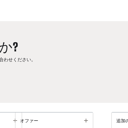
か?
合わせください。
Toggle
Toggle
オファー
追加