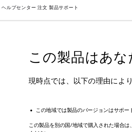
Skip
ヘルプセンター
注文
製品サポート
to
Main
この製品はあな
現時点では、以下の理由によ
この地域では製品のバージョンはサポー
この製品を別の国/地域で購入された場合は