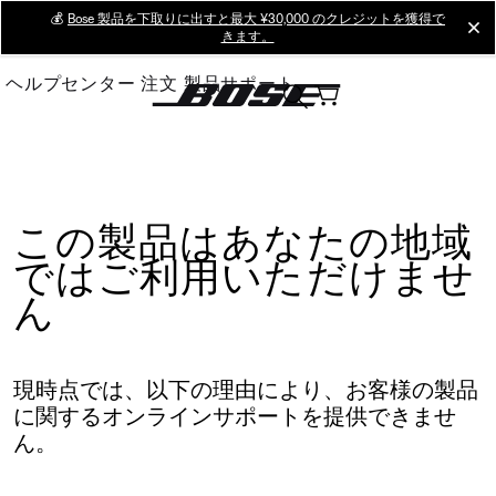
Skip
💰
Bose 製品を下取りに出すと最大 ¥30,000 のクレジットを獲得で
cl
きます。
to
Main
ヘルプセンター
注文
製品サポート
この製品はあなたの地域
ではご利用いただけませ
ん
現時点では、以下の理由により、お客様の製品
に関するオンラインサポートを提供できませ
ん。