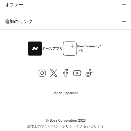
T
オファー
T
追加のリンク
Bose Connectア
ボーズアプリ
プリ
|
Japan
Japanese
© Bose Corporation 2026
法律上の
プライバシーポリシー
アクセシビリティ