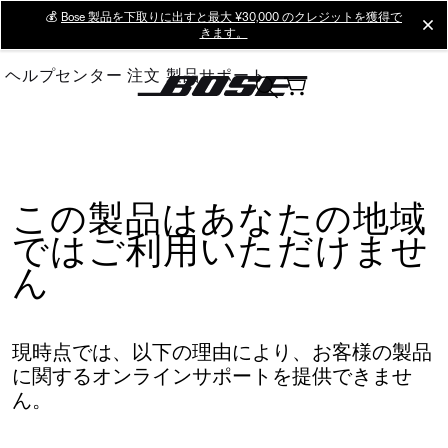
Skip
💰
Bose 製品を下取りに出すと最大 ¥30,000 のクレジットを獲得で
cl
きます。
to
Main
ヘルプセンター
注文
製品サポート
この製品はあなたの地域
ではご利用いただけませ
ん
現時点では、以下の理由により、お客様の製品
に関するオンラインサポートを提供できませ
ん。