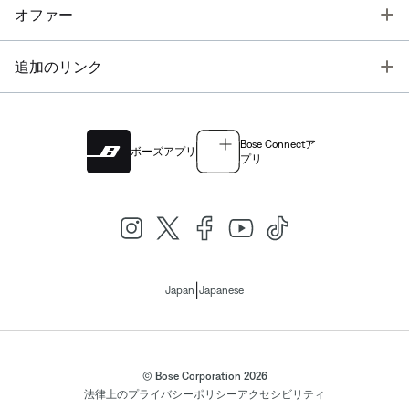
T
オファー
T
追加のリンク
Bose Connectア
ボーズアプリ
プリ
|
Japan
Japanese
© Bose Corporation 2026
法律上の
プライバシーポリシー
アクセシビリティ