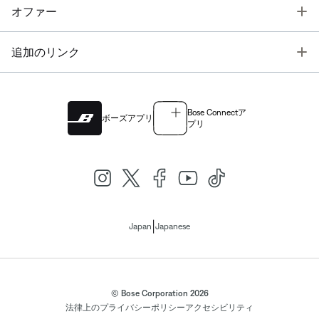
T
オファー
T
追加のリンク
Bose Connectア
ボーズアプリ
プリ
|
Japan
Japanese
© Bose Corporation 2026
法律上の
プライバシーポリシー
アクセシビリティ