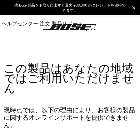
Skip
💰
Bose 製品を下取りに出すと最大 ¥30,000 のクレジットを獲得で
cl
きます。
to
Main
ヘルプセンター
注文
製品サポート
この製品はあなたの地域
ではご利用いただけませ
ん
現時点では、以下の理由により、お客様の製品
に関するオンラインサポートを提供できませ
ん。