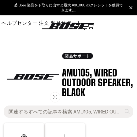
Skip
💰
Bose 製品を下取りに出すと最大 ¥30,000 のクレジットを獲得で
cl
きます。
to
Main
ヘルプセンター
注文
製品サポート
製品サポート
AMU105, WIRED
OUTDOOR SPEAKER,
BLACK