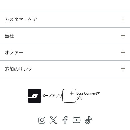
T
カスタマーケア
T
当社
T
オファー
T
追加のリンク
Bose Connectア
ボーズアプリ
プリ