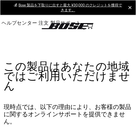
Skip
💰
Bose 製品を下取りに出すと最大 ¥30,000 のクレジットを獲得で
cl
きます。
to
Main
ヘルプセンター
注文
製品サポート
この製品はあなたの地域
ではご利用いただけませ
ん
現時点では、以下の理由により、お客様の製品
に関するオンラインサポートを提供できませ
ん。