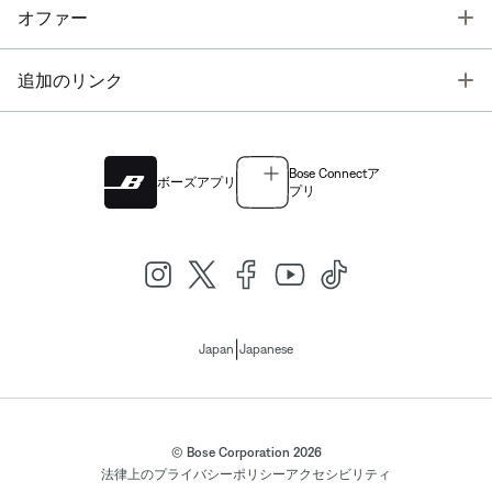
T
オファー
T
追加のリンク
Bose Connectア
ボーズアプリ
プリ
|
Japan
Japanese
© Bose Corporation 2026
法律上の
プライバシーポリシー
アクセシビリティ