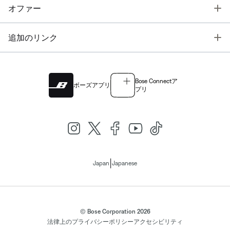
T
オファー
T
追加のリンク
Bose Connectア
ボーズアプリ
プリ
|
Japan
Japanese
© Bose Corporation 2026
法律上の
プライバシーポリシー
アクセシビリティ