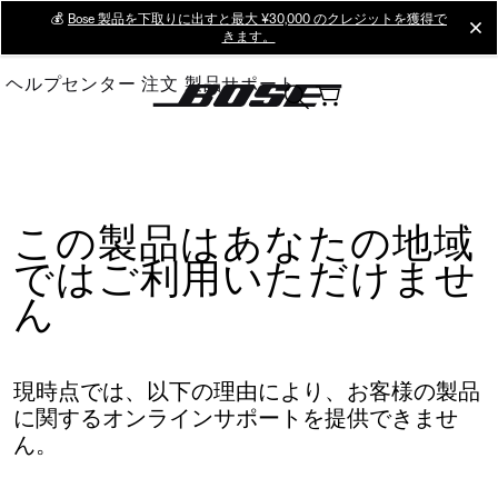
Skip
💰
Bose 製品を下取りに出すと最大 ¥30,000 のクレジットを獲得で
cl
きます。
to
Main
ヘルプセンター
注文
製品サポート
この製品はあなたの地域
ではご利用いただけませ
ん
現時点では、以下の理由により、お客様の製品
に関するオンラインサポートを提供できませ
ん。