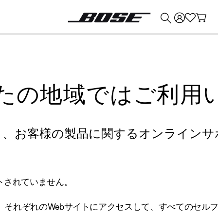
💰
Bose 製品を下取りに出すと最大 ¥30,000 のクレジットを獲得できます。
たの地域ではご利用
り、お客様の製品に関するオンラインサ
トされていません。
、それぞれのWebサイトにアクセスして、すべてのセル