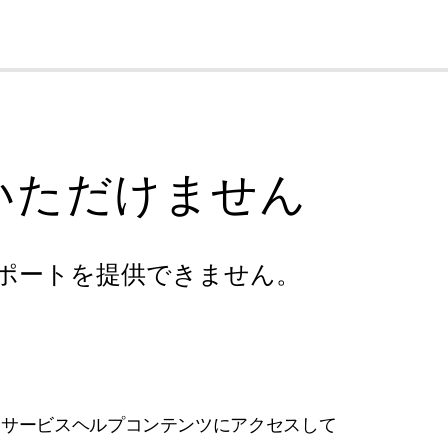
cl
いただけません
ポートを提供できません。
フサービスヘルプコンテンツにアクセスして