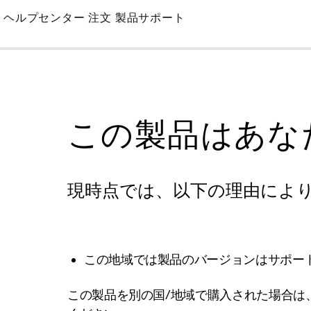
Skip
ヘルプセンター
注文
製品サポート
to
Main
この製品はあな
現時点では、以下の理由によ
この地域では製品のバージョンはサポー
この製品を別の国/地域で購入された場合は