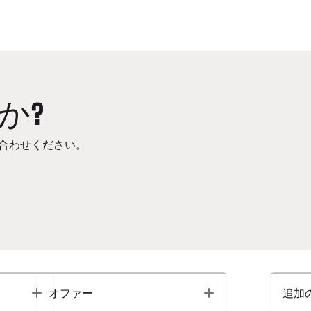
か?
合わせください。
Toggle
Toggle
オファー
追加