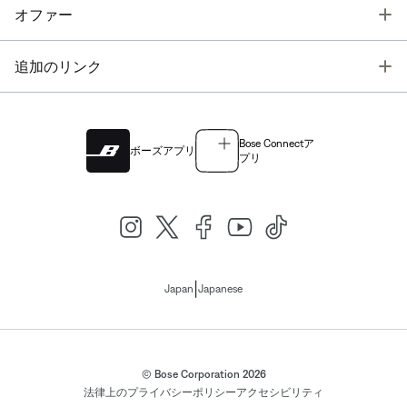
T
オファー
T
追加のリンク
Bose Connectア
ボーズアプリ
プリ
|
Japan
Japanese
© Bose Corporation 2026
法律上の
プライバシーポリシー
アクセシビリティ