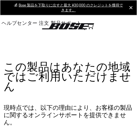
Skip
💰
Bose 製品を下取りに出すと最大 ¥30,000 のクレジットを獲得で
cl
きます。
to
Main
ヘルプセンター
注文
製品サポート
この製品はあなたの地域
ではご利用いただけませ
ん
現時点では、以下の理由により、お客様の製品
に関するオンラインサポートを提供できませ
ん。