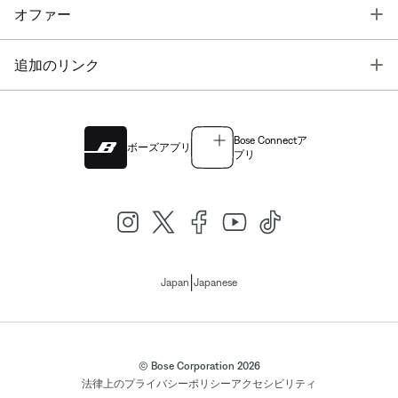
T
オファー
T
追加のリンク
Bose Connectア
ボーズアプリ
プリ
|
Japan
Japanese
© Bose Corporation 2026
法律上の
プライバシーポリシー
アクセシビリティ