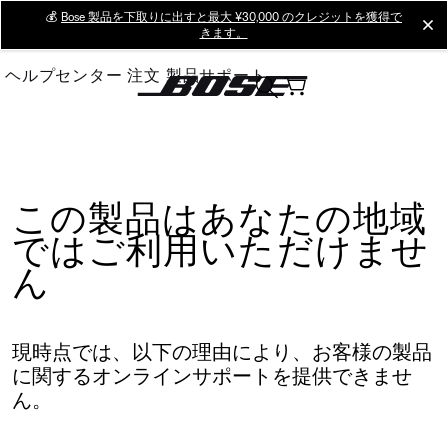
Skip
💰
Bose 製品を下取りに出すと最大 ¥30,000 のクレジットを獲得で
cl
きます。
to
Main
ヘルプセンター
注文
製品サポート
この製品はあなたの地域
ではご利用いただけませ
ん
現時点では、以下の理由により、お客様の製品
に関するオンラインサポートを提供できませ
ん。