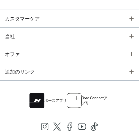
T
カスタマーケア
T
当社
T
オファー
T
追加のリンク
Bose Connectア
ボーズアプリ
プリ