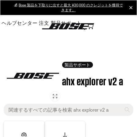
Skip
💰
Bose 製品を下取りに出すと最大 ¥30,000 のクレジットを獲得で
cl
きます。
to
Main
ヘルプセンター
注文
製品サポート
製品サポート
ahx explorer v2 a