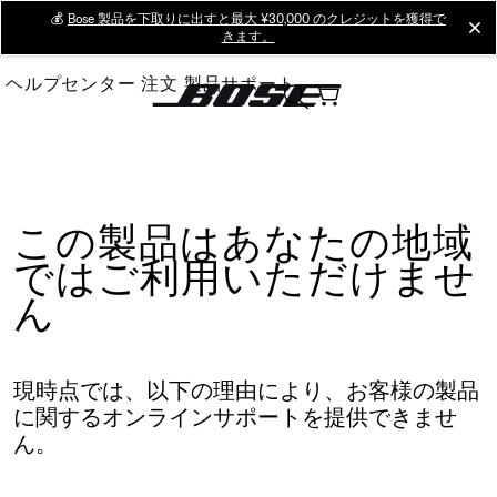
Skip
💰
Bose 製品を下取りに出すと最大 ¥30,000 のクレジットを獲得で
cl
きます。
to
Main
ヘルプセンター
注文
製品サポート
この製品はあなたの地域
ではご利用いただけませ
ん
現時点では、以下の理由により、お客様の製品
に関するオンラインサポートを提供できませ
ん。