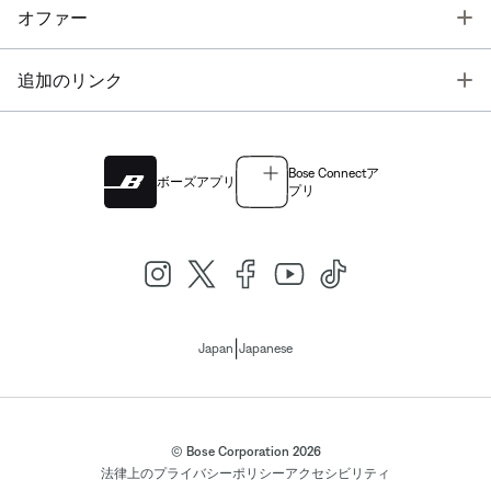
T
オファー
T
追加のリンク
Bose Connectア
ボーズアプリ
プリ
|
Japan
Japanese
© Bose Corporation 2026
法律上の
プライバシーポリシー
アクセシビリティ