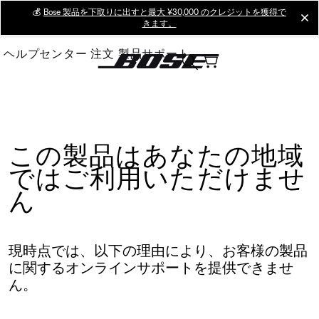
Skip
💰
Bose 製品を下取りに出すと最大 ¥30,000 のクレジットを獲得で
cl
きます。
to
Main
ヘルプセンター
注文
製品サポート
この製品はあなたの地域
ではご利用いただけませ
ん
現時点では、以下の理由により、お客様の製品
に関するオンラインサポートを提供できませ
ん。