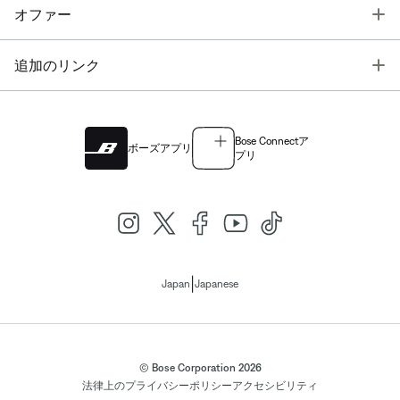
T
オファー
T
追加のリンク
Bose Connectア
ボーズアプリ
プリ
|
Japan
Japanese
© Bose Corporation 2026
法律上の
プライバシーポリシー
アクセシビリティ