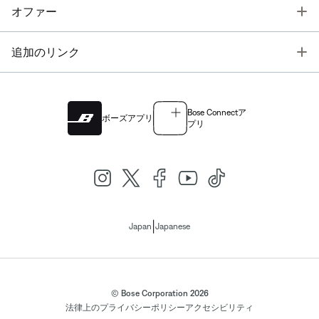
T
オファー
T
追加のリンク
Bose Connectア
ボーズアプリ
プリ
|
Japan
Japanese
© Bose Corporation 2026
法律上の
プライバシーポリシー
アクセシビリティ