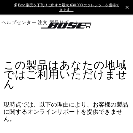
Skip
💰
Bose 製品を下取りに出すと最大 ¥30,000 のクレジットを獲得で
cl
きます。
to
Main
ヘルプセンター
注文
製品サポート
この製品はあなたの地域
ではご利用いただけませ
ん
現時点では、以下の理由により、お客様の製品
に関するオンラインサポートを提供できませ
ん。