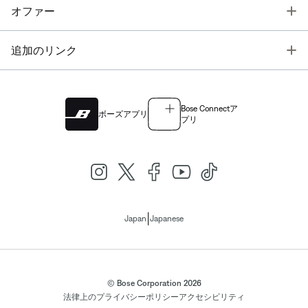
T
オファー
T
追加のリンク
Bose Connectア
ボーズアプリ
プリ
|
Japan
Japanese
© Bose Corporation 2026
法律上の
プライバシーポリシー
アクセシビリティ