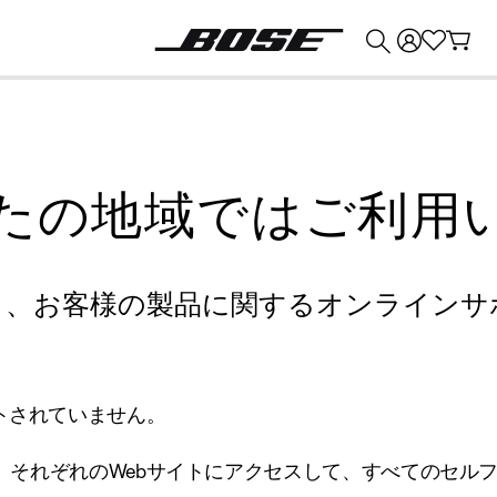
💰
Bose 製品を下取りに出すと最大 ¥30,000 のクレジットを獲得できます。
たの地域ではご利用
り、お客様の製品に関するオンラインサ
トされていません。
、それぞれのWebサイトにアクセスして、すべてのセル