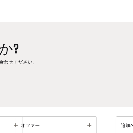
か?
合わせください。
Toggle
Toggle
オファー
追加