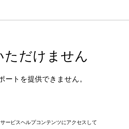
cl
いただけません
ポートを提供できません。
フサービスヘルプコンテンツにアクセスして