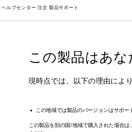
Skip
ヘルプセンター
注文
製品サポート
to
Main
この製品はあな
現時点では、以下の理由によ
この地域では製品のバージョンはサポー
この製品を別の国/地域で購入された場合は