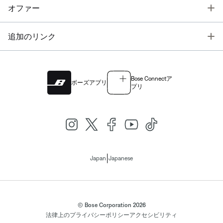
T
オファー
T
追加のリンク
Bose Connectア
ボーズアプリ
プリ
|
Japan
Japanese
© Bose Corporation 2026
法律上の
プライバシーポリシー
アクセシビリティ