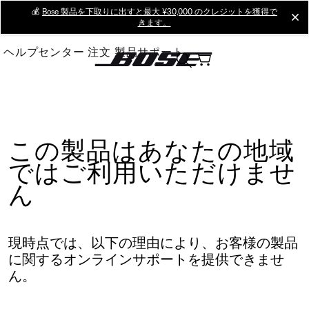
Skip
💰
Bose 製品を下取りに出すと最大 ¥30,000 のクレジットを獲得で
cl
きます。
to
Main
ヘルプセンター
注文
製品サポート
この製品はあなたの地域
ではご利用いただけませ
ん
現時点では、以下の理由により、お客様の製品
に関するオンラインサポートを提供できませ
ん。